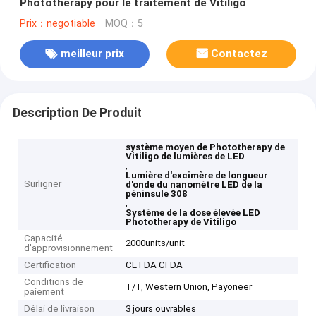
Phototherapy pour le traitement de Vitiligo
Prix：negotiable
MOQ：5
meilleur prix
Contactez
Description De Produit
système moyen de Phototherapy de
Vitiligo de lumières de LED
,
Lumière d'excimère de longueur
Surligner
d'onde du nanomètre LED de la
péninsule 308
,
Système de la dose élevée LED
Phototherapy de Vitiligo
Capacité
2000units/unit
d'approvisionnement
Certification
CE FDA CFDA
Conditions de
T/T, Western Union, Payoneer
paiement
Délai de livraison
3 jours ouvrables