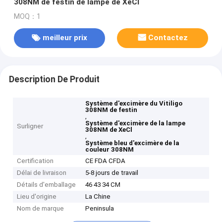
308NM de festin de lampe de XeCl
MOQ：1
meilleur prix
Contactez
Description De Produit
Système d'excimère du Vitiligo
308NM de festin
,
Système d'excimère de la lampe
Surligner
308NM de XeCl
,
Système bleu d'excimère de la
couleur 308NM
Certification
CE FDA CFDA
Délai de livraison
5-8 jours de travail
Détails d'emballage
46 43 34 CM
Lieu d'origine
La Chine
Nom de marque
Peninsula