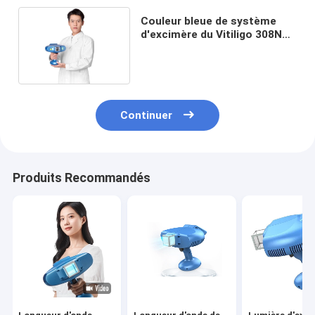
Couleur bleue de système
d'excimère du Vitiligo 308NM
de festin de lampe de XeCl
Continuer
Produits Recommandés